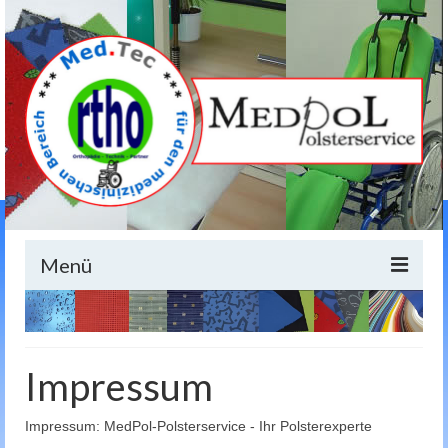
Menü
Startseite
Polsterstoffe
Impressum
Kunstleder
Impressum: MedPol-Polsterservice - Ihr Polsterexperte
Kunstleder „Fitness“