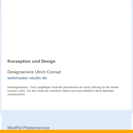
Sport – Fitness – Physio
Über uns
Wer wir sind
Kontakt
Email schreiben
Konzeption und Design
Impressum
Designservice Ulrich Conrad
webmaster-studio.de
Datenschutzerklärung
Haftungshinweis: Trotz sorgfältiger Kontrolle übernehmen wir keine Haftung für die Inhalte
externer Links. Für den Inhalt der verlinkten Seiten sind ausschließlich deren Betreiber
verantwortlich.
AGB
MedPol-Polsterservice