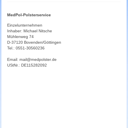
Rehastoffe
MedPol-Polsterservice
Personalisierung
Einzelunternehmen
Inhaber: Michael Nitsche
Polsterungen
Mühlenweg 74
D-37120 Bovenden/Göttingen
Med.TEC Polsterung
Tel.: 0551-30560236
Medizinische Formpolster
Email: mail@medpolster.de
UStNr.: DE115282092
Praxiseinrichtungen
Kopfpolster und Nackenkissen
Arbeitshocker
Drehstühle
Rollstuhl Sitzkissen
Sanitätshäuser